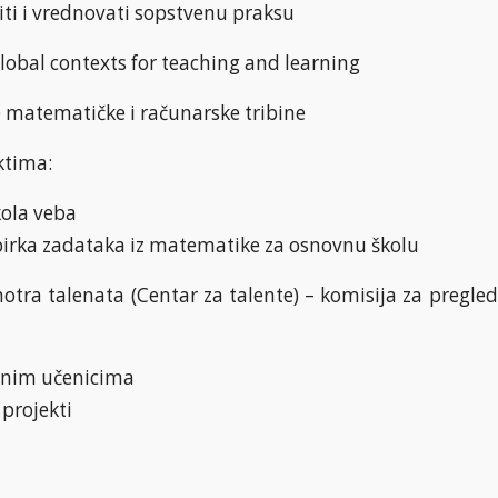
ti i vrednovati sopstvenu praksu
lobal contexts for teaching and learning
matematičke i računarske tribine
ktima:
kola veba
birka zadataka iz matematike za osnovnu školu
otra talenata (Centar za talente) – komisija za pregle
enim učenicima
 projekti