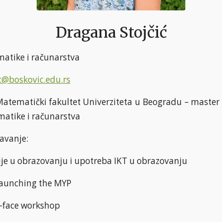
Dragana Stojčić
atike i računarstva
c@boskovic.edu.rs
atematički fakultet Univerziteta u Beogradu – maste
atike i računarstva
avanje:
je u obrazovanju i upotreba IKT u obrazovanju
Launching the MYP
-face workshop