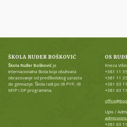
ŠKOLA RUĐER BOŠKOVIĆ
OS RUĐ
Škola Ruđer Bošković
je
Kneza Više
internacionalna škola koja obuhvata
+381 11 3
obrazovanje od predškolskog uzrasta
+381 11 3
do gimnazije. Škola radi po IB PYP, IB
+381 63 1
MYP i DP programima.
+381 63 1
office@bos
Upis / Adm
admissions
+381 63 1