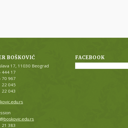
ER BOŠKOVIĆ
FACEBOOK
slava 17, 11030 Beograd
5 444 17
5
70 967
1 22 045
1 22 043
kovic.edu.rs
ission
@boskovic.edu.rs
1 21 383