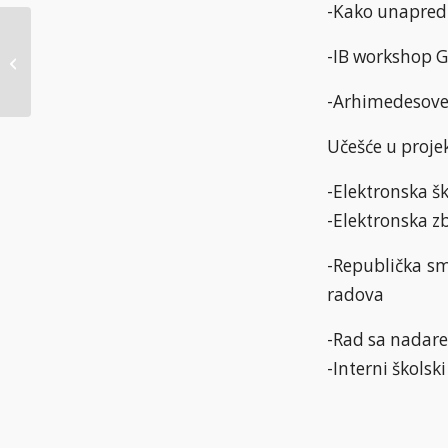
-Kako unapredi
-IB workshop G
Jovana Radulović
-Arhimedesove 
Učešće u proje
-Elektronska š
-Elektronska z
-Republička sm
radova
-Rad sa nadar
-Interni školski