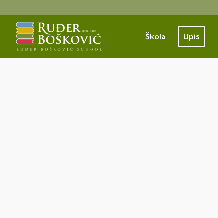
Škola
Upis