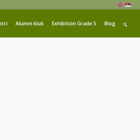
ntri
Alumni klub
Exhibition Grade 5
Blog