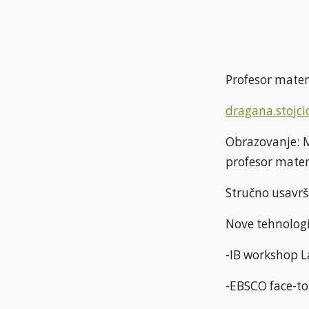
Profesor matem
dragana.stojci
Obrazovanje: M
profesor matem
Stručno usavrš
Nove tehnologi
-IB workshop 
-EBSCO face-to