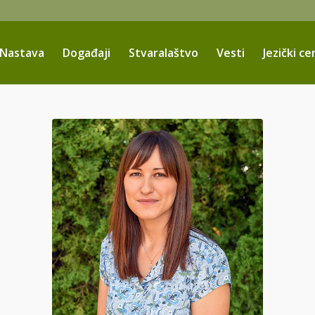
Nastava
Događaji
Stvaralaštvo
Vesti
Jezički ce