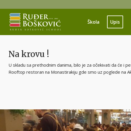
Škola
Upis
Na krovu !
U skladu sa prethodnim danima, bilo je za očekivati da će i pet
Rooftop restoran na Monastirakiju gde smo uz poglede na Akr