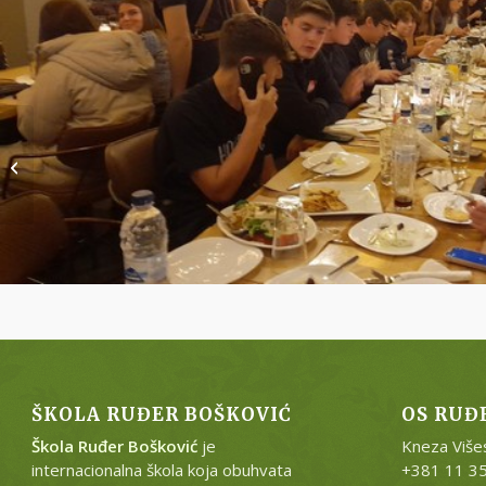
Hajdemo u planine !
ŠKOLA RUĐER BOŠKOVIĆ
OS RUĐ
Škola Ruđer Bošković
je
Kneza Više
internacionalna škola koja obuhvata
+381 11 3