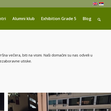
ntri
Alumni klub
Exhibition Grade 5
Blog
šna večera, biti na visini. Naši domaćini su nas odveli u
nezaboravne utiske.