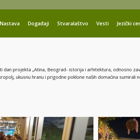
Nastava
Događaji
Stvaralaštvo
Vesti
Jezički ce
i dan projekta „Atina, Beograd- istorija i arhitektura, odnosno zavr
opolj, ukusnu hranu i prigodne poklone naših domaćina sumirali 