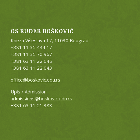
OS RUĐER BOŠKOVIĆ
Kneza Višeslava 17, 11030 Beograd
+381 11 35 444 17
+381 11 35
70 967
+381 63 11 22 045
+381 63 11 22 043
office@boskovic.edu.rs
Upis / Admission
admissions@boskovic.edu.rs
+381 63 11 21 383